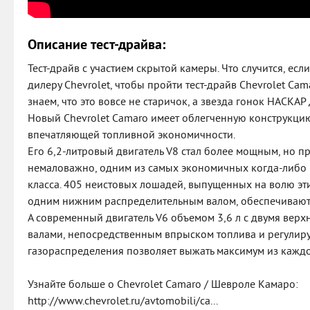
Описание тест-драйва:
Тест-драйв с участием скрытой камеры. Что случится, есл
дилеру Chevrolet, чтобы пройти тест-драйв Chevrolet Ca
знаем, что это вовсе не старичок, а звезда гонок НАСКА
Новый Chevrolet Camaro имеет облегченную конструкци
впечатляющей топливной экономичности.
Его 6,2-литровый двигатель V8 стал более мощным, но пр
немаловажно, одним из самых экономичных когда-либо 
класса. 405 неистовых лошадей, выпущенных на волю эт
одним нижним распределительным валом, обеспечивают
А современный двигатель V6 объемом 3,6 л с двумя вер
валами, непосредственным впрыском топлива и регули
газораспределения позволяет выжать максимум из кажд
Узнайте больше о Chevrolet Camaro / Шевроле Камаро:
http://www.chevrolet.ru/avtomobili/ca...