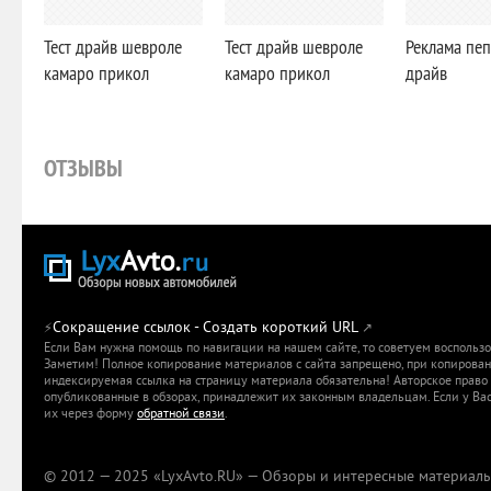
Тест драйв шевроле
Тест драйв шевроле
Реклама пеп
камаро прикол
камаро прикол
драйв
ОТЗЫВЫ
Сокращение ссылок - Создать короткий URL
⚡
↗
Если Вам нужна помощь по навигации на нашем сайте, то советуем воспольз
Заметим! Полное копирование материалов с сайта запрещено, при копировани
индексируемая ссылка на страницу материала обязательна! Авторское право 
опубликованные в обзорах, принадлежит их законным владельцам. Если у Вас
их через форму
обратной связи
.
© 2012 — 2025 «LyxAvto.RU» — Обзоры и интересные материалы