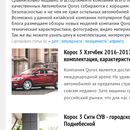
сравнительно недавно. В ассортименте компании всего л
качественных. Автомобили Qoros собираются с хорошим
безопасностью и не чем не хуже остальных автомобилей 
Возможно у данной китайской компании популярное буд
блога размещаем обзоры новых моделей компании Qoros
технические характеристики, фотографии, видео материа
Так же вы можете узнать цену и комплектации, интересу
Сортировать статьи по:
дате
|
популярности
|
посещаемости
|
алфавиту
Корос 3 Хэтчбек 2016-2017
комплектация, характерист
Компания Qoros является дост
международной арене. Не удиви
автомобилей за пределами стр
совсем недавно. Зато машины с
российский рынки, что для нас
Корос 3 Сити СУВ - городс
Поднебесной