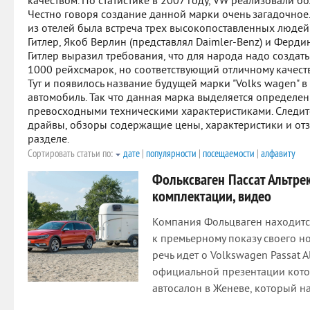
качеством. По статистике в 2007 году, VW реализовали бо
Честно говоря создание данной марки очень загадочное
из отелей была встреча трех высокопоставленных людей 
Гитлер, Якоб Верлин (представлял Daimler-Benz) и Ферд
Гитлер выразил требования, что для народа надо создать
1000 рейхсмарок, но соответствующий отличному качест
Тут и появилось название будущей марки "Volks wagen" 
автомобиль. Так что данная марка выделяется определе
превосходными техническими характеристиками. Следите
драйвы, обзоры содержащие цены, характеристики и от
разделе.
Сортировать статьи по:
дате
|
популярности
|
посещаемости
|
алфавиту
Фольксваген Пассат Альтре
комплектации, видео
Компания Фольцваген находится
к премьерному показу своего но
речь идет о Volkswagen Passat A
официальной презентации кото
автосалон в Женеве, который на