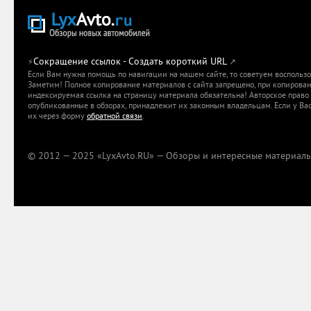
Сокращение ссылок - Создать короткий URL
⚡
↗
Если Вам нужна помощь по навигации на нашем сайте, то советуем воспольз
Заметим! Полное копирование материалов с сайта запрещено, при копировани
индексируемая ссылка на страницу материала обязательна! Авторское право 
опубликованные в обзорах, принадлежит их законным владельцам. Если у Вас
их через форму
обратной связи
.
© 2012 — 2025 «LyxAvto.RU» — Обзоры и интересные материалы