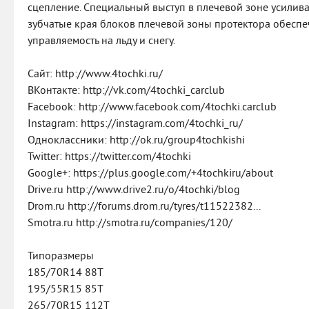
сцепление. Специальный выступ в плечевой зоне усиливае
зубчатые края блоков плечевой зоны протектора обесп
управляемость на льду и снегу.
Сайт: http://www.4tochki.ru/
ВКонтакте: http://vk.com/4tochki_carclub
Facebook: http://www.facebook.com/4tochki.carclub
Instagram: https://instagram.com/4tochki_ru/
Одноклассники: http://ok.ru/group4tochkishi
Twitter: https://twitter.com/4tochki
Google+: https://plus.google.com/+4tochkiru/about
Drive.ru http://www.drive2.ru/o/4tochki/blog
Drom.ru http://forums.drom.ru/tyres/t11522382...
Smotra.ru http://smotra.ru/companies/120/
Типоразмеры
185/70R14 88T
195/55R15 85T
265/70R15 112T