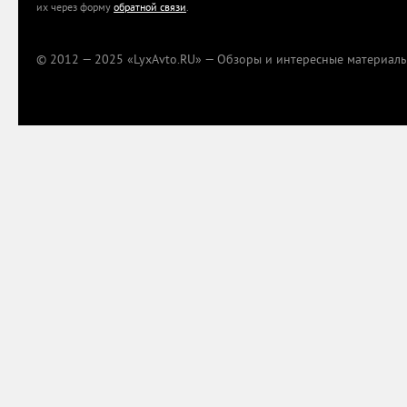
их через форму
обратной связи
.
© 2012 — 2025 «LyxAvto.RU» — Обзоры и интересные материалы