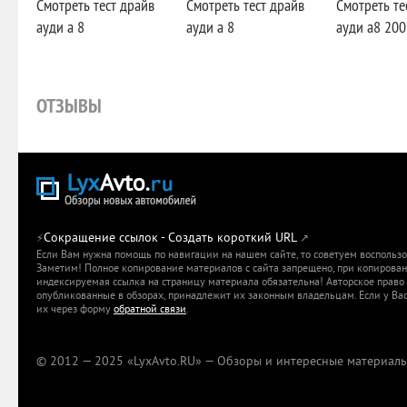
Смотреть тест драйв
Смотреть тест драйв
Смотреть те
ауди а 8
ауди а 8
ауди а8 200
ОТЗЫВЫ
Сокращение ссылок - Создать короткий URL
⚡
↗
Если Вам нужна помощь по навигации на нашем сайте, то советуем воспольз
Заметим! Полное копирование материалов с сайта запрещено, при копировани
индексируемая ссылка на страницу материала обязательна! Авторское право 
опубликованные в обзорах, принадлежит их законным владельцам. Если у Вас
их через форму
обратной связи
.
© 2012 — 2025 «LyxAvto.RU» — Обзоры и интересные материалы