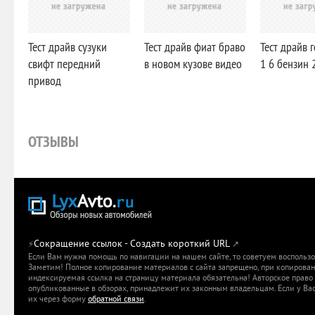
Тест драйв сузуки
Тест драйв фиат браво
Тест драйв 
свифт передний
в новом кузове видео
1 6 бензин 
привод
ОТЗЫВЫ
Сокращение ссылок - Создать короткий URL
⚡
↗
Если Вам нужна помощь по навигации на нашем сайте, то советуем воспольз
Заметим! Полное копирование материалов с сайта запрещено, при копировани
индексируемая ссылка на страницу материала обязательна! Авторское право 
опубликованные в обзорах, принадлежит их законным владельцам. Если у Вас
их через форму
обратной связи
.