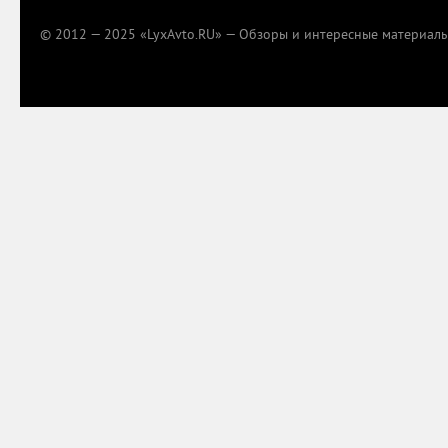
© 2012 — 2025 «LyxAvto.RU» — Обзоры и интересные материалы