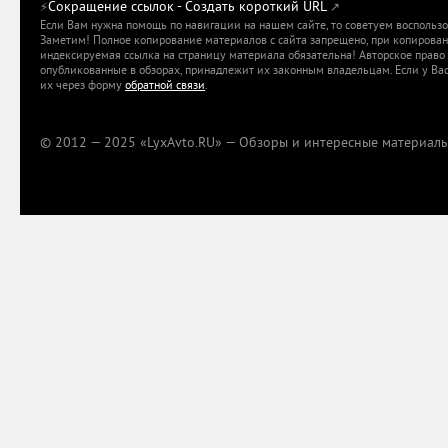
Сокращение ссылок - Создать короткий URL
⚡
↗
Если Вам нужна помощь по навигации на нашем сайте, то советуем воспольз
Заметим! Полное копирование материалов с сайта запрещено, при копировани
индексируемая ссылка на страницу материала обязательна! Авторское право 
опубликованные в обзорах, принадлежит их законным владельцам. Если у Вас
их через форму
обратной связи
.
© 2012 — 2025 «LyxAvto.RU» — Обзоры и интересные материалы