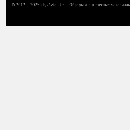
© 2012 — 2025 «LyxAvto.RU» — Обзоры и интересные материалы