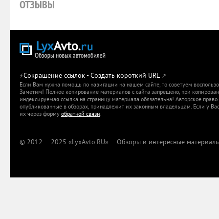
ОТЗЫВЫ
Сокращение ссылок - Создать короткий URL
⚡
↗
Если Вам нужна помощь по навигации на нашем сайте, то советуем воспольз
Заметим! Полное копирование материалов с сайта запрещено, при копировани
индексируемая ссылка на страницу материала обязательна! Авторское право 
опубликованные в обзорах, принадлежит их законным владельцам. Если у Вас
их через форму
обратной связи
.
© 2012 — 2025 «LyxAvto.RU» — Обзоры и интересные материалы