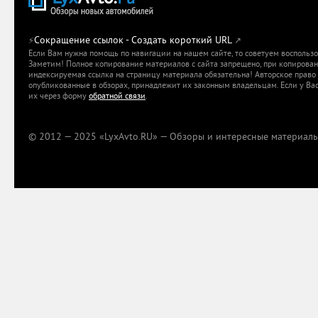
Сокращение ссылок - Создать короткий URL
⚡
↗
Если Вам нужна помощь по навигации на нашем сайте, то советуем воспольз
Заметим! Полное копирование материалов с сайта запрещено, при копировани
индексируемая ссылка на страницу материала обязательна! Авторское право 
опубликованные в обзорах, принадлежит их законным владельцам. Если у Вас
их через форму
обратной связи
.
© 2012 — 2025 «LyxAvto.RU» — Обзоры и интересные материалы