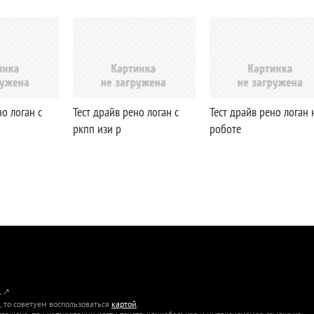
но логан с
Тест драйв рено логан с
Тест драйв рено логан 
ркпп изи р
роботе
L
↗
 то советуем воспользоваться
картой
.