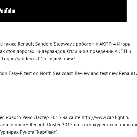
 а также Renault Sandero Stepway с роботом и АКПП 4 Игорь
как стол дорогах Нидерландов. Отличия в поведении АКПП и
Logan/Sandero 2015 - в действии!
on Easy-R test on North Sea coast. Review and test new Renault 
.
 нового Рено Дастер 2015 на сайте http://www.car-fight.ru
маете о новом Renault Duster 2015 и его конкурентах в открыто
урнирах Рунета "КарФайт".