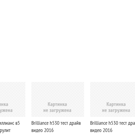
иллианс в5
Brilliance h530 тест драйв
Brilliance h530 тест др
рулит
видео 2016
видео 2016