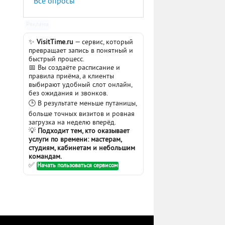
Все опросы
Реклама
✨
VisitTime.ru
— сервис, который
превращает запись в понятный и
быстрый процесс.
📅 Вы создаёте расписание и
правила приёма, а клиенты
выбирают удобный слот онлайн,
без ожидания и звонков.
🕒 В результате меньше путаницы,
больше точных визитов и ровная
загрузка на неделю вперёд.
💡
Подходит тем, кто оказывает
услуги по времени: мастерам,
студиям, кабинетам и небольшим
командам.
✅
Начать пользоваться сервисом