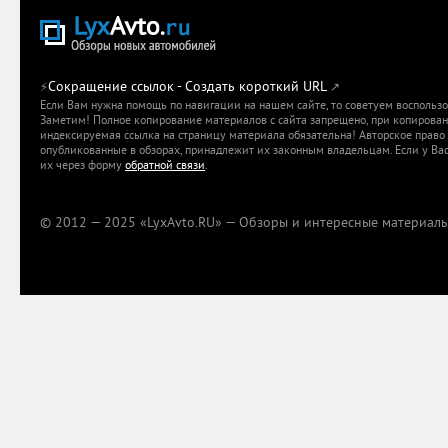
Сокращение ссылок - Создать короткий URL
⚡
↗
Если Вам нужна помощь по навигации на нашем сайте, то советуем воспольз
Заметим! Полное копирование материалов с сайта запрещено, при копировани
индексируемая ссылка на страницу материала обязательна! Авторское право 
опубликованные в обзорах, принадлежит их законным владельцам. Если у Вас
их через форму
обратной связи
.
© 2012 — 2025 «LyxAvto.RU» — Обзоры и интересные материалы