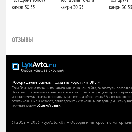
камри 30 35
камри 30 35
камри 30 3
ОТЗЫВЫ
Mimi
Сокращение ссылок - Создать короткий URL
⚡
↗
Всем привет, покатался на Тойота Камри 2012 и вот какие впе
Если Вам нужна помощь по навигации на нашем сайте, то советуем воспольз
рубят на ура, хороши разгон, рулевое тоже не плохое. Что кас
Заметим! Полное копирование материалов с сайта запрещено, при копировани
жесткая не мягкая, что то среднее. В общем отличные впечатл
индексируемая ссылка на страницу материала обязательна! Авторское право 
так даже лучше прошлого поколения. Только по вкусовым кач
опубликованные в обзорах, принадлежит их законным владельцам. Если у Вас
понравилась, а так большой плюс этому новому авто Toyota Ca
их через форму
обратной связи
.
© 2012 — 2025 «LyxAvto.RU» — Обзоры и интересные материалы