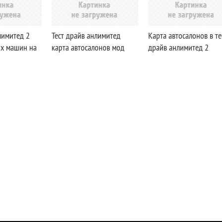
лимитед 2
Тест драйв анлимитед
Карта автосалонов в те
ых машин на
карта автосалонов мод
драйв анлимитед 2