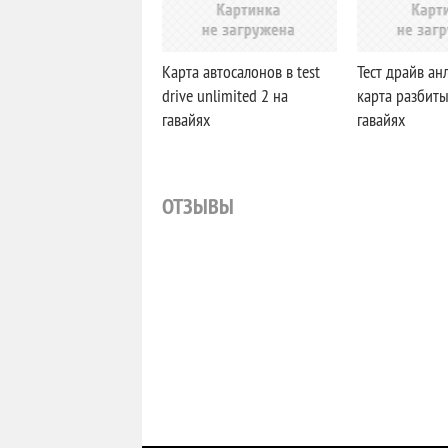
Карта автосалонов в test
Тест драйв ан
drive unlimited 2 на
карта разбит
гавайях
гавайях
ОТЗЫВЫ