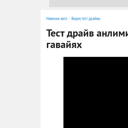
Новинки авто
—
Видео тест драйвы
Тест драйв анлим
гавайях