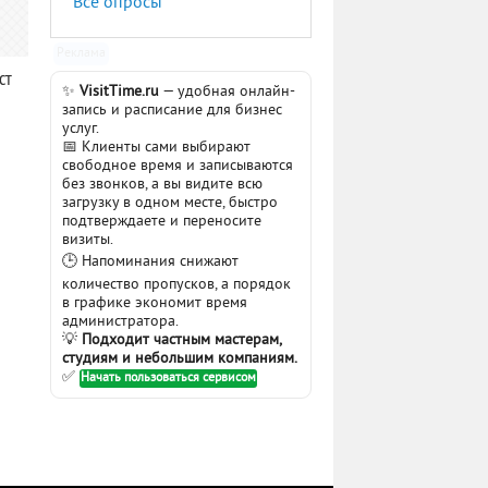
Все опросы
Реклама
ст
✨
VisitTime.ru
— удобная онлайн-
запись и расписание для бизнес
услуг.
📅 Клиенты сами выбирают
свободное время и записываются
без звонков, а вы видите всю
загрузку в одном месте, быстро
подтверждаете и переносите
визиты.
🕒 Напоминания снижают
количество пропусков, а порядок
в графике экономит время
администратора.
💡
Подходит частным мастерам,
студиям и небольшим компаниям.
✅
Начать пользоваться сервисом