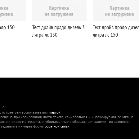
адо 150
Тест драйв прадо дизель 3
Тест драйв прадо дизел
литра лс 150
литра лс 150
L
↗
 то советуем воспользоваться
картой
.
рещено, при копировании части текста, кликабельная и индексируемая ссылка на
 фото и видео материалы, опубликованные в обзорах, принадлежит их законным
, задавайте их через форму
обратной связи
.