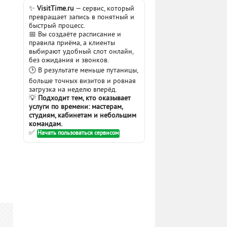
✨
VisitTime.ru
— сервис, который
превращает запись в понятный и
быстрый процесс.
📅 Вы создаёте расписание и
правила приёма, а клиенты
выбирают удобный слот онлайн,
без ожидания и звонков.
🕒 В результате меньше путаницы,
больше точных визитов и ровная
загрузка на неделю вперёд.
💡
Подходит тем, кто оказывает
услуги по времени: мастерам,
студиям, кабинетам и небольшим
командам.
✅
Начать пользоваться сервисом