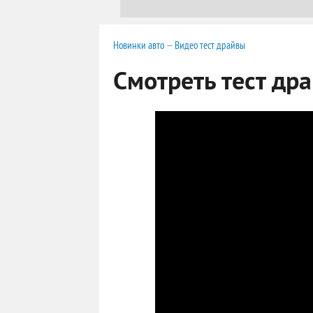
Новинки авто
—
Видео тест драйвы
Смотреть тест др