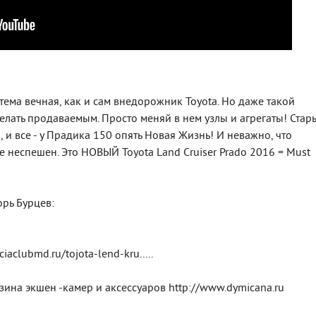
тема вечная, как и сам внедорожник Toyota. Но даже такой
лать продаваемым. Просто меняй в нем узлы и агрегаты! Стар
 и все - у Прадика 150 опять Новая Жизнь! И неважно, что
 же неспешен. Это НОВЫЙ Toyota Land Cruiser Prado 2016 = Must
рь Бурцев:
clubmd.ru/tojota-lend-kru.....
азина экшен -камер и аксессуаров http://www.dymicana.ru