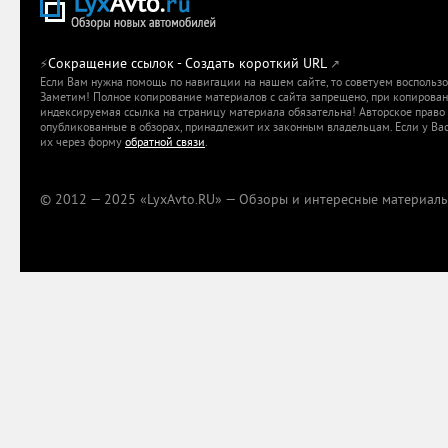
Сокращение ссылок - Создать короткий URL
⚡
↗
Если Вам нужна помощь по навигации на нашем сайте, то советуем воспольз
Заметим! Полное копирование материалов с сайта запрещено, при копировани
индексируемая ссылка на страницу материала обязательна! Авторское право 
опубликованные в обзорах, принадлежит их законным владельцам. Если у Вас
их через форму
обратной связи
.
© 2012 — 2025 «LyxAvto.RU» — Обзоры и интересные материалы