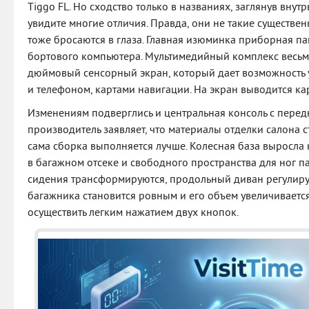
Tiggo FL. Но сходство только в названиях, заглянув внут
увидите многие отличия. Правда, они не такие существе
тоже бросаются в глаза. Главная изюминка приборная пан
бортового компьютера. Мультимедийный комплекс весьм
дюймовый сенсорный экран, который дает возможность у
и телефоном, картами навигации. На экран выводится ка
Изменениям подверглись и центральная консоль с перед
производитель заявляет, что материалы отделки салона с
сама сборка выполняется лучше. Колесная база выросла 
в багажном отсеке и свободного пространства для ног п
сидения трансформируются, продольный диван регулируе
багажника становится ровным и его объем увеличивает
осуществить легким нажатием двух кнопок.