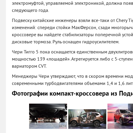
электромуфтой, управляемой электроникой, должна появи
следующего года.
Подвеску китайские инженеры взяли все-таки от Chery Ti
изменений: спереди стойки МакФерсон, сзади многорыча
кроссовере вы найдете стабилизаторы поперечной устойч
дисковые тормоза. Руль оснащен гидроусилителем.
Чери Тигго 5 пока оснащается единственным двухлитро
мощностью 139 «лошадей». Агрегируется либо с 5-ступен
вариатором CVT.
Менеджеры Чери утверждают, что в скором времени моде
современными турбодвигателями объемами 1,4 и 1,6 лит
Фотографии компакт-кроссовера из Под