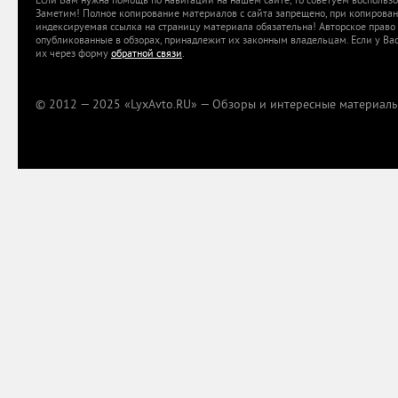
Если Вам нужна помощь по навигации на нашем сайте, то советуем воспольз
Заметим! Полное копирование материалов с сайта запрещено, при копировани
индексируемая ссылка на страницу материала обязательна! Авторское право 
опубликованные в обзорах, принадлежит их законным владельцам. Если у Вас
их через форму
обратной связи
.
© 2012 — 2025 «LyxAvto.RU» — Обзоры и интересные материалы