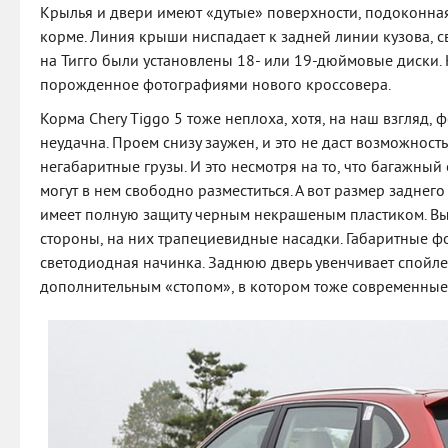
Крылья и двери имеют «дутые» поверхности, подоконная
корме. Линия крыши ниспадает к задней линии кузова, 
на Тигго были установлены 18- или 19-дюймовые диски. Н
порожденное фотографиями нового кроссовера.
Корма Chery Tiggo 5 тоже неплоха, хотя, на наш взгляд,
неудачна. Проем снизу заужен, и это не даст возможност
негабаритные грузы. И это несмотря на то, что багажный 
могут в нем свободно разместиться. А вот размер заднег
имеет полную защиту черным некрашеным пластиком. В
стороны, на них трапециевидные насадки. Габаритные ф
светодиодная начинка. Заднюю дверь увенчивает спойл
дополнительным «стопом», в котором тоже современные