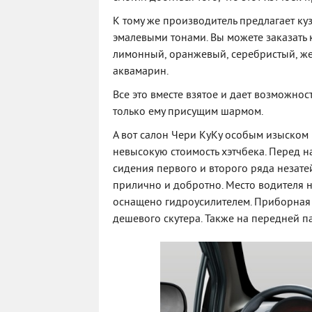
К тому же производитель предлагает к
эмалевыми тонами. Вы можете заказать 
лимонный, оранжевый, серебристый, жел
аквамарин.
Все это вместе взятое и дает возможнос
только ему присущим шармом.
А вот салон Чери КуКу особым изыском 
невысокую стоимость хэтчбека. Перед н
сидения первого и второго ряда незате
прилично и добротно. Место водителя н
оснащено гидроусилителем. Приборная 
дешевого скутера. Также на передней п