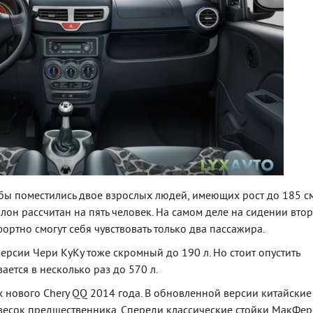
обы поместились двое взрослых людей, имеющих рост до 185 см
лон рассчитан на пять человек. На самом деле на сидении вто
ортно смогут себя чувствовать только два пассажира.
рсии Чери КуКу тоже скромный до 190 л. Но стоит опустить
ается в несколько раз до 570 л.
 нового Chery QQ 2014 года. В обновленной версии китайские
есок предшественника. Спереди классические стойки МакФер