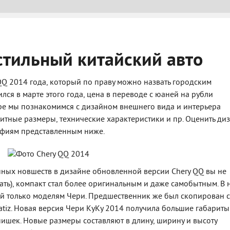
стильный китайский авто
QQ 2014 года, который по праву можно назвать городским
лся в марте этого года, цена в переводе с юаней на рубли
оре мы познакомимся с дизайном внешнего вида и интерьера
итные размеры, технические характеристики и пр. Оценить ди
афиям представленным ниже.
нных новшеств в дизайне обновленной версии Chery QQ вы не
нать), компакт стал более оригинальным и даже самобытным. В 
й только моделям Чери. Предшественник же был скопирован с
tiz. Новая версия Чери КуКу 2014 получила большие габариты
ишек. Новые размеры составляют в длину, ширину и высоту