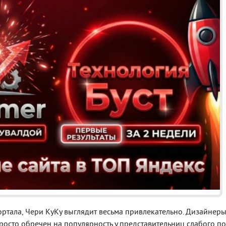
Реклама
тала, Чери КуКу выглядит весьма привлекательно. Дизайнер
 просто обречен на популярность у представительниц слабого по