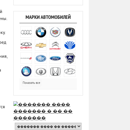
ий
МАРКИ АВТОМОБИЛЕЙ
ены.
ку.
ред
ния,
и
Показать все
тся