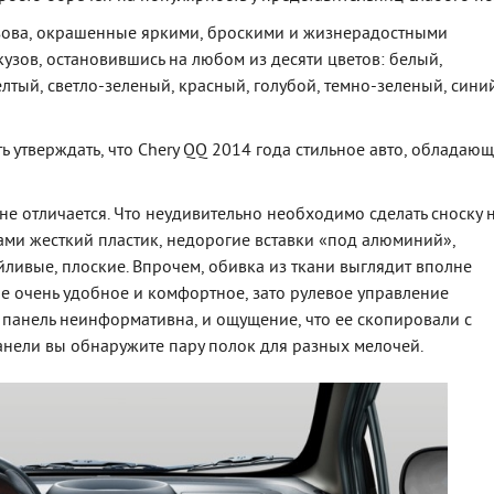
узова, окрашенные яркими, броскими и жизнерадостными
кузов, остановившись на любом из десяти цветов: белый,
тый, светло-зеленый, красный, голубой, темно-зеленый, сини
ть утверждать, что Chery QQ 2014 года стильное авто, обладаю
не отличается. Что неудивительно необходимо сделать сноску 
ами жесткий пластик, недорогие вставки «под алюминий»,
йливые, плоские. Впрочем, обивка из ткани выглядит вполне
е очень удобное и комфортное, зато рулевое управление
панель неинформативна, и ощущение, что ее скопировали с
анели вы обнаружите пару полок для разных мелочей.