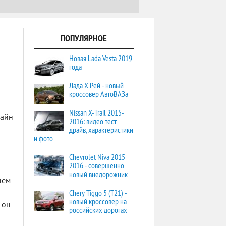
ПОПУЛЯРНОЕ
Новая Lada Vesta 2019
года
Лада Х Рей - новый
кроссовер АвтоВАЗа
Nissan X-Trail 2015-
зайн
2016: видео тест
драйв, характеристики
и фото
Chevrolet Niva 2015
2016 - совершенно
новый внедорожник
нем
Chery Tiggo 5 (T21) -
новый кроссовер на
 он
российских дорогах