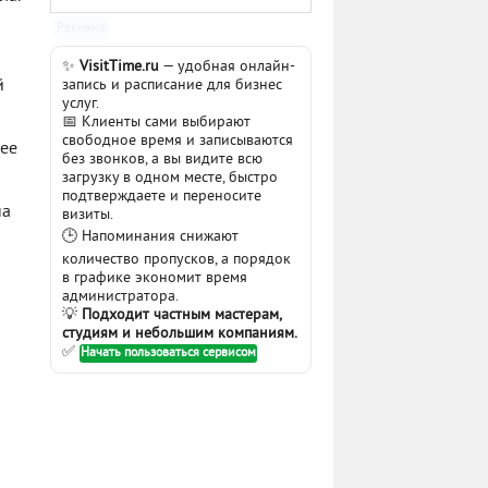
Реклама
✨
VisitTime.ru
— удобная онлайн-
й
запись и расписание для бизнес
услуг.
📅 Клиенты сами выбирают
свободное время и записываются
щее
без звонков, а вы видите всю
загрузку в одном месте, быстро
подтверждаете и переносите
на
визиты.
🕒 Напоминания снижают
количество пропусков, а порядок
в графике экономит время
администратора.
💡
Подходит частным мастерам,
студиям и небольшим компаниям.
✅
Начать пользоваться сервисом