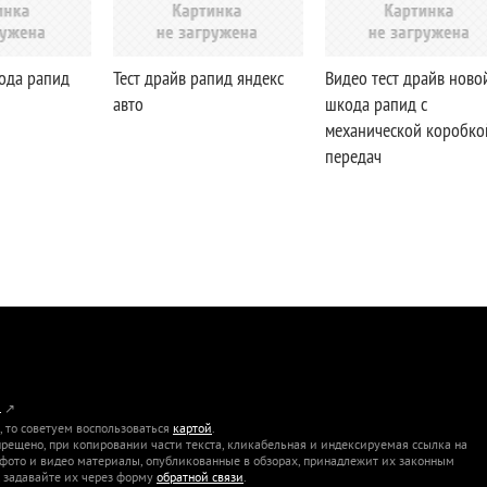
кода рапид
Тест драйв рапид яндекс
Видео тест драйв ново
авто
шкода рапид с
механической коробко
передач
L
↗
 то советуем воспользоваться
картой
.
рещено, при копировании части текста, кликабельная и индексируемая ссылка на
 фото и видео материалы, опубликованные в обзорах, принадлежит их законным
, задавайте их через форму
обратной связи
.