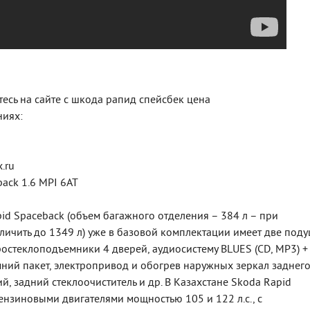
есь на сайте с шкода рапид спейсбек цена
ниях:
.ru
back 1.6 MPI 6AT
id Spaceback (объем багажного отделения – 384 л – при
ичить до 1349 л) уже в базовой комплектации имеет две под
ростеклоподъемники 4 дверей, аудиосистему BLUES (CD, MP3) +
мний пакет, электропривод и обогрев наружных зеркал заднег
, задний стеклоочиститель и др. В Казахстане Skoda Rapid
бензиновыми двигателями мощностью 105 и 122 л.с., с