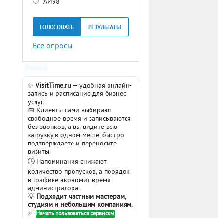
АИ98
ГОЛОСОВАТЬ
РЕЗУЛЬТАТЫ
Все опросы
Реклама
✨
VisitTime.ru
— удобная онлайн-
запись и расписание для бизнес
услуг.
📅 Клиенты сами выбирают
свободное время и записываются
без звонков, а вы видите всю
загрузку в одном месте, быстро
подтверждаете и переносите
визиты.
🕒 Напоминания снижают
количество пропусков, а порядок
в графике экономит время
администратора.
💡
Подходит частным мастерам,
студиям и небольшим компаниям.
✅
Начать пользоваться сервисом