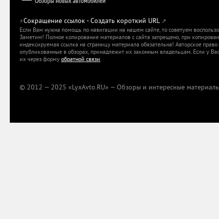
Сокращение ссылок - Создать короткий URL
⚡
↗
Если Вам нужна помощь по навигации на нашем сайте, то советуем воспольз
Заметим! Полное копирование материалов с сайта запрещено, при копировани
индексируемая ссылка на страницу материала обязательна! Авторское право 
опубликованные в обзорах, принадлежит их законным владельцам. Если у Вас
их через форму
обратной связи
.
© 2012 — 2025 «LyxAvto.RU» — Обзоры и интересные материалы