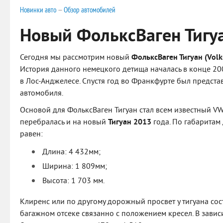
Новинки авто
—
Обзор автомобилей
Новый ФольксВаген Тигу
Сегодня мы рассмотрим новый
ФольксВаген Тигуан (Vol
История данного немецкого детища началась в конце 200
в Лос-Анджелесе. Спустя год во Франкфурте был предст
автомобиля.
Основой для ФольксВаген Тигуан стал всем известный VW
перебралась и на новый
Тигуан 2013
года. По габаритам
равен:
Длина: 4 432мм;
Ширина: 1 809мм;
Высота: 1 703 мм.
Клиренс или по другому дорожный просвет у тигуана сост
багажном отсеке связанно с положением кресел. В завис