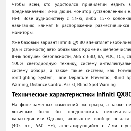
Чтобы всем, кто удостоился привилегии ездить в
предназначены: 8-ми дюйм. монитор (установленный н
Hi-fi Bose аудиосистему с 13-ю, либо 15-ю колонкам
навигацию, климат. В распоряжении разместившихся
мониторы.
Уже базовый вариант Infiniti QX 80 впечатляет изобил
(да и стоимость) авто обязывают. Кроме вышеперечисл
8-мь подушек безопасности, ABS с EBD, BA, VDC, TCS, 
100% светодиодную технику, систему интеллектуальн
систему обзора, а также такие системы, как Forward
rontlighting System, Lane Departure Preventio, Blind S
Warning, Distance Control Assist, Blind Spot Warning.
Технические характеристики Infiniti QX8
На фоне заметных изменений экстерьера, а также не
логичным было бы предположить незначительн
характеристики. Однако, таковых нет вообще: остался
(405 л.с., 560 Нм), агрегатирующийся с 7-ми сту