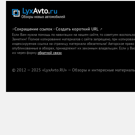
Сокращение ссылок - Создать короткий URL
⚡
↗
Если Вам нужна помощь по навигации на нашем сайте, то советуем воспольз
Заметим! Полное копирование материалов с сайта запрещено, при копировани
индексируемая ссылка на страницу материала обязательна! Авторское право 
опубликованные в обзорах, принадлежит их законным владельцам. Если у Вас
их через форму
обратной связи
.
© 2012 — 2025 «LyxAvto.RU» — Обзоры и интересные материалы