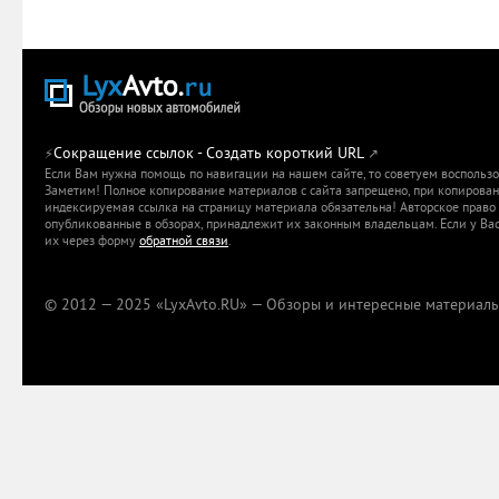
Сокращение ссылок - Создать короткий URL
⚡
↗
Если Вам нужна помощь по навигации на нашем сайте, то советуем воспольз
Заметим! Полное копирование материалов с сайта запрещено, при копировани
индексируемая ссылка на страницу материала обязательна! Авторское право 
опубликованные в обзорах, принадлежит их законным владельцам. Если у Вас
их через форму
обратной связи
.
© 2012 — 2025 «LyxAvto.RU» — Обзоры и интересные материалы