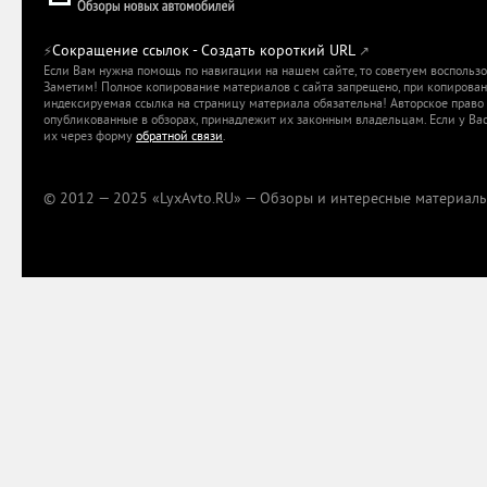
Сокращение ссылок - Создать короткий URL
⚡
↗
Если Вам нужна помощь по навигации на нашем сайте, то советуем воспольз
Заметим! Полное копирование материалов с сайта запрещено, при копировани
индексируемая ссылка на страницу материала обязательна! Авторское право 
опубликованные в обзорах, принадлежит их законным владельцам. Если у Вас
их через форму
обратной связи
.
© 2012 — 2025 «LyxAvto.RU» — Обзоры и интересные материалы