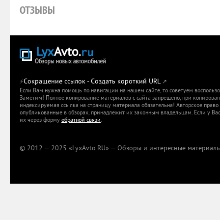
ОТЗЫВЫ
Сокращение ссылок - Создать короткий URL
⚡
↗
Если Вам нужна помощь по навигации на нашем сайте, то советуем воспольз
Заметим! Полное копирование материалов с сайта запрещено, при копировани
индексируемая ссылка на страницу материала обязательна! Авторское право 
опубликованные в обзорах, принадлежит их законным владельцам. Если у Вас
их через форму
обратной связи
.
© 2012 — 2025 «LyxAvto.RU» — Обзоры и интересные материалы