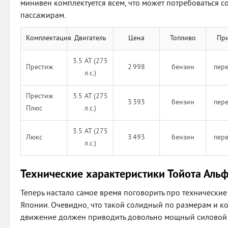
минивен комплектуется всем, что может потребоваться 
пассажирам.
Комплектация
Двигатель
Цена
Топливо
Пр
3.5 AT (275
Престиж
2 998
бензин
пер
л.с.)
Престиж
3.5 AT (275
3 393
бензин
пер
Плюс
л.с.)
3.5 AT (275
Люкс
3 493
бензин
пер
л.с.)
Технические характеристики Тойота Аль
Теперь настало самое время поговорить про технические
Японии. Очевидно, что такой солидный по размерам и к
движение должен приводить довольно мощный силовой а