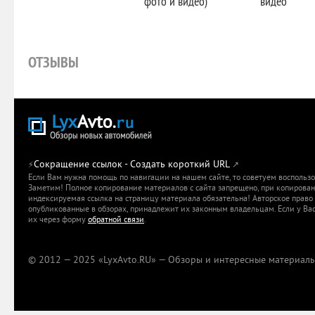
фото и видео)
видео
ОТЗЫВЫ
Сокращение ссылок - Создать короткий URL
⚡
↗
Если Вам нужна помощь по навигации на нашем сайте, то советуем воспольз
Заметим! Полное копирование материалов с сайта запрещено, при копировани
индексируемая ссылка на страницу материала обязательна! Авторское право 
опубликованные в обзорах, принадлежит их законным владельцам. Если у Вас
их через форму
обратной связи
.
© 2012 — 2025 «LyxAvto.RU» — Обзоры и интересные материалы