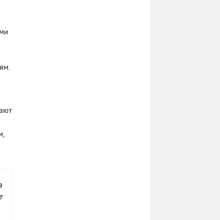
ыми
ям.
дают
м,
ы
а
т