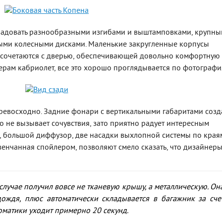
 радовать разнообразными изгибами и выштамповками, крупн
ыми колесными дисками. Маленькие закругленные корпусы
 сочетаются с дверью, обеспечивающей довольно комфортную
ерам кабриолет, все это хорошо проглядывается по фотографи
 превосходно. Задние фонари с вертикальными габаритами соз
то не вызывает сочувствия, зато приятно радует интересным
 большой диффузор, две насадки выхлопной системы по края
венчанная спойлером, позволяют смело сказать, что дизайнер
случае получил вовсе не тканевую крышу, а металлическую. Он
ождя, плюс автоматически складывается в багажник за сче
томатики уходит примерно 20 секунд.