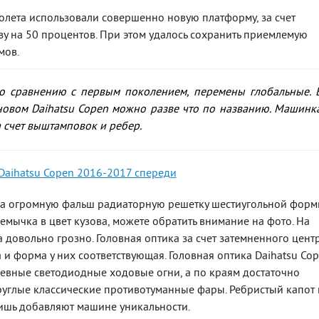
иолета использовали совершенно новую платформу, за счет
зу на 50 процентов. При этом удалось сохранить приемлемую
мов.
 По сравнению с первым поколением, перемены глобальные. 
новом Daihatsu Copen можно разве что по названию. Машинк
за счет выштамповок и ребер.
ла огромную фальш радиаторную решетку шестиугольной форм
мычка в цвет кузова, можете обратить внимание на фото. На
 довольно грозно. Головная оптика за счет затемненного цент
 и форма у них соответствующая. Головная оптика Daihatsu Co
невные светодиодные ходовые огни, а по краям достаточно
углые классические противотуманные фары. Ребристый капот 
ишь добавляют машине уникальности.