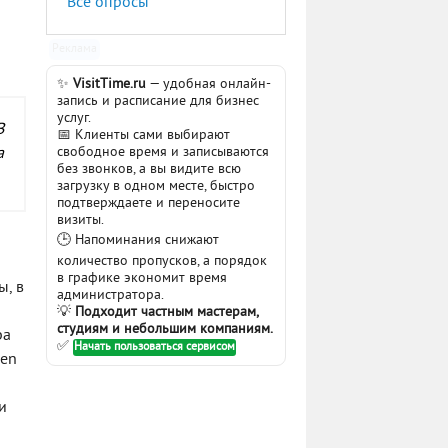
Все опросы
Реклама
✨
VisitTime.ru
— удобная онлайн-
запись и расписание для бизнес
услуг.
В
📅 Клиенты сами выбирают
свободное время и записываются
а
без звонков, а вы видите всю
загрузку в одном месте, быстро
подтверждаете и переносите
визиты.
🕒 Напоминания снижают
количество пропусков, а порядок
в графике экономит время
ы, в
администратора.
💡
Подходит частным мастерам,
студиям и небольшим компаниям.
ра
✅
Начать пользоваться сервисом
pen
и