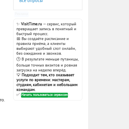
Все опросы
Реклама
✨
VisitTime.ru
— сервис, который
превращает запись в понятный и
быстрый процесс.
📅 Вы создаёте расписание и
правила приёма, а клиенты
выбирают удобный слот онлайн,
без ожидания и звонков.
🕒 В результате меньше путаницы,
больше точных визитов и ровная
загрузка на неделю вперёд.
💡
Подходит тем, кто оказывает
услуги по времени: мастерам,
студиям, кабинетам и небольшим
командам.
✅
Начать пользоваться сервисом
то.