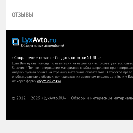
ОТЗЫВЫ
Сокращение ссылок - Создать короткий URL
⚡
↗
Если Вам нужна помощь по навигации на нашем сайте, то советуем воспольз
Заметим! Полное копирование материалов с сайта запрещено, при копировани
индексируемая ссылка на страницу материала обязательна! Авторское право 
опубликованные в обзорах, принадлежит их законным владельцам. Если у Вас
их через форму
обратной связи
.
© 2012 — 2025 «LyxAvto.RU» — Обзоры и интересные материалы