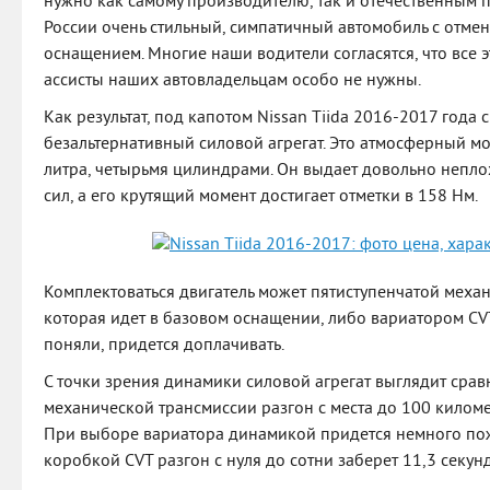
нужно как самому производителю, так и отечественным п
России очень стильный, симпатичный автомобиль с отме
оснащением. Многие наши водители согласятся, что все
ассисты наших автовладельцам особо не нужны.
Как результат, под капотом Nissan Tiida 2016-2017 года
безальтернативный силовой агрегат. Это атмосферный м
литра, четырьмя цилиндрами. Он выдает довольно непл
сил, а его крутящий момент достигает отметки в 158 Нм.
Комплектоваться двигатель может пятиступенчатой меха
которая идет в базовом оснащении, либо вариатором CVT
поняли, придется доплачивать.
С точки зрения динамики силовой агрегат выглядит срав
механической трансмиссии разгон с места до 100 километ
При выборе вариатора динамикой придется немного пож
коробкой CVT разгон с нуля до сотни заберет 11,3 секу