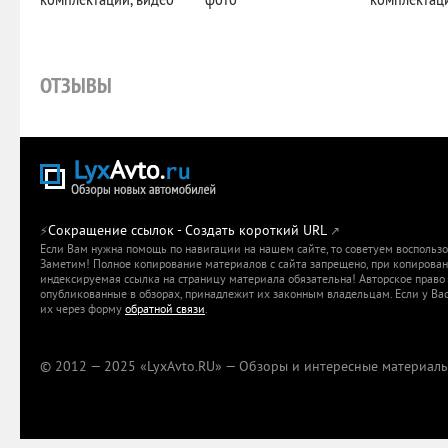
ОТЗЫВЫ
Сокращение ссылок - Создать короткий URL
⚡
↗
Если Вам нужна помощь по навигации на нашем сайте, то советуем воспольз
Заметим! Полное копирование материалов с сайта запрещено, при копировани
индексируемая ссылка на страницу материала обязательна! Авторское право 
опубликованные в обзорах, принадлежит их законным владельцам. Если у Вас
их через форму
обратной связи
.
© 2012 — 2025 «LyxAvto.RU» — Обзоры и интересные материалы