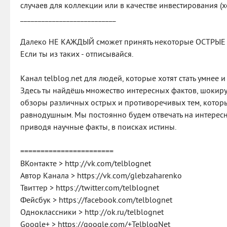
случаев для коллекции или в качестве инвестирования (
___________________________
Далеко НЕ КАЖДЫЙ сможет принять некоторые ОСТРЫЕ те
Если ты из таких - отписывайся.
Канал telblog.net для людей, которые хотят стать умнее
Здесь ты найдёшь множество интересных фактов, шокир
обзоры различных острых и противоречивых тем, которы
равнодушным. Мы постоянно будем отвечать на интерес
приводя научные факты, в поисках истины.
=======================
ВКонтакте > http://vk.com/telblognet
Автор Канала > https://vk.com/glebzaharenko
Твиттер > https://twitter.com/telblognet
Фейсбук > https://facebook.com/telblognet
Одноклассники > http://ok.ru/telblognet
Google+ > https://google.com/+TelblogNet