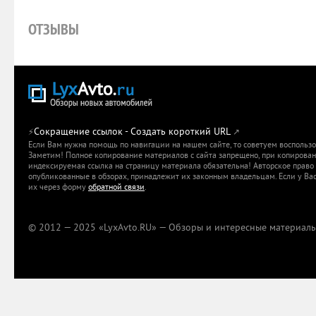
ОТЗЫВЫ
Сокращение ссылок - Создать короткий URL
⚡
↗
Если Вам нужна помощь по навигации на нашем сайте, то советуем воспольз
Заметим! Полное копирование материалов с сайта запрещено, при копировани
индексируемая ссылка на страницу материала обязательна! Авторское право 
опубликованные в обзорах, принадлежит их законным владельцам. Если у Вас
их через форму
обратной связи
.
© 2012 — 2025 «LyxAvto.RU» — Обзоры и интересные материалы