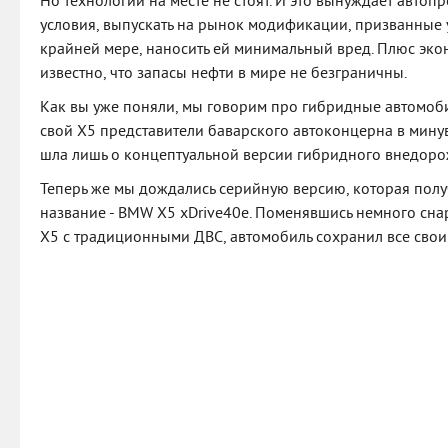
Но технологии на месте не стоят. И это вынуждает авто
условия, выпускать на рынок модификации, призванные у
крайней мере, наносить ей минимальный вред. Плюс экон
известно, что запасы нефти в мире не безграничны.
Как вы уже поняли, мы говорим про гибридные автомоб
свой Х5 представители баварского автоконцерна в минув
шла лишь о концептуальной версии гибридного внедоро
Теперь же мы дождались серийную версию, которая пол
название - BMW X5 xDrive40e. Поменявшись немного сна
Х5 с традиционными ДВС, автомобиль сохранил все свои