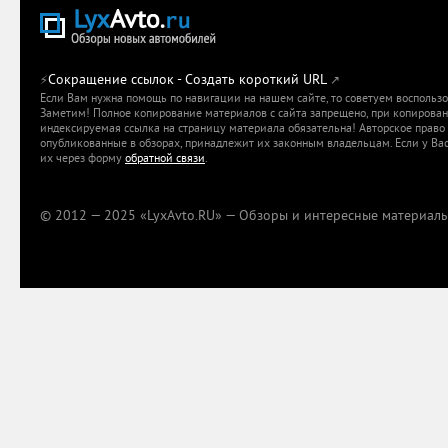
Сокращение ссылок - Создать короткий URL
⚡
↗
Если Вам нужна помощь по навигации на нашем сайте, то советуем воспольз
Заметим! Полное копирование материалов с сайта запрещено, при копировани
индексируемая ссылка на страницу материала обязательна! Авторское право 
опубликованные в обзорах, принадлежит их законным владельцам. Если у Вас
их через форму
обратной связи
.
© 2012 — 2025 «LyxAvto.RU» — Обзоры и интересные материалы