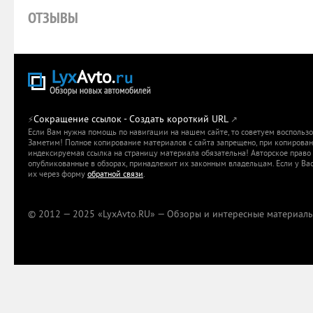
ОТЗЫВЫ
Сокращение ссылок - Создать короткий URL
⚡
↗
Если Вам нужна помощь по навигации на нашем сайте, то советуем воспольз
Заметим! Полное копирование материалов с сайта запрещено, при копировани
индексируемая ссылка на страницу материала обязательна! Авторское право 
опубликованные в обзорах, принадлежит их законным владельцам. Если у Вас
их через форму
обратной связи
.
© 2012 — 2025 «LyxAvto.RU» — Обзоры и интересные материалы