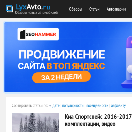
Обзоры
Статьи
Автоаварии
Сортировать статьи по:
дате
|
популярности
|
посещаемости
|
алфавиту
Киа Спортспейс 2016-2017:
комплектации, видео