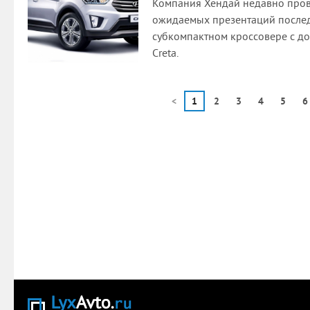
Компания Хендай недавно пров
ожидаемых презентаций последн
субкомпактном кроссовере с д
Creta.
<
1
2
3
4
5
6