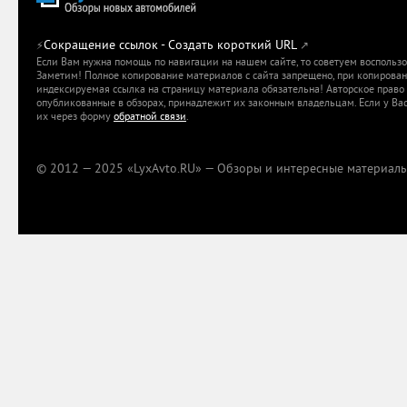
Сокращение ссылок - Создать короткий URL
⚡
↗
Если Вам нужна помощь по навигации на нашем сайте, то советуем воспольз
Заметим! Полное копирование материалов с сайта запрещено, при копировани
индексируемая ссылка на страницу материала обязательна! Авторское право 
опубликованные в обзорах, принадлежит их законным владельцам. Если у Вас
их через форму
обратной связи
.
© 2012 — 2025 «LyxAvto.RU» — Обзоры и интересные материалы