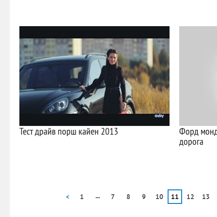
Тест драйв порш кайен 2013
Форд монде
дорога
...
<
1
7
8
9
10
11
12
13