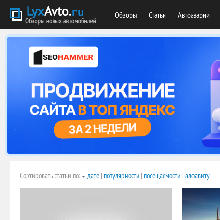
Обзоры
Статьи
Автоаварии
Сортировать статьи по:
дате
|
популярности
|
посещаемости
|
алфавиту