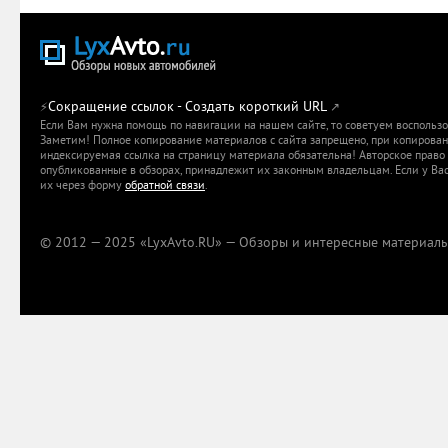
Сокращение ссылок - Создать короткий URL
⚡
↗
Если Вам нужна помощь по навигации на нашем сайте, то советуем воспольз
Заметим! Полное копирование материалов с сайта запрещено, при копировани
индексируемая ссылка на страницу материала обязательна! Авторское право 
опубликованные в обзорах, принадлежит их законным владельцам. Если у Вас
их через форму
обратной связи
.
© 2012 — 2025 «LyxAvto.RU» — Обзоры и интересные материалы