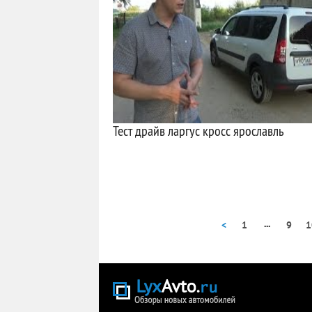
Тест драйв ларгус кросс ярославль
...
<
1
9
1