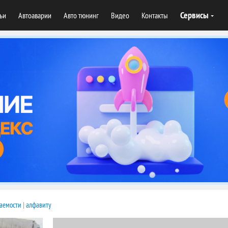
Сервисы
тьи
Автоаварии
Авто тюнинг
Видео
Контакты
аемости
|
алфавиту