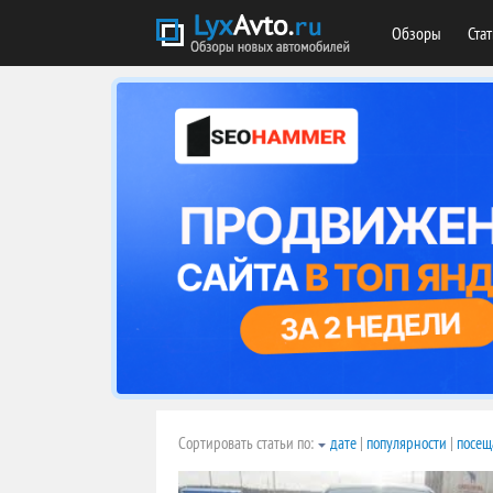
Обзоры
Ста
Сортировать статьи по:
дате
|
популярности
|
посещ