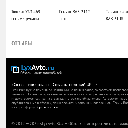
Тюнинг УАЗ 469
Тюнинг ВАЗ 2112
Тюнинг сво
своими руками
фото
ВАЗ 2108
ОТЗЫВЫ
Сокращение ссылок - Создать короткий URL
⚡
↗
Если Вам нужна помощь по навигации на нашем сайте, то советуем воспольз
Заметим! Полное копирование материалов с сайта запрещено, при копировани
индексируемая ссылка на страницу материала обязательна! Авторское право 
опубликованные в обзорах, принадлежит их законным владельцам. Если у Вас
их через форму
обратной связи
.
© 2012 — 2025 «LyxAvto.RU» — Обзоры и интересные материалы