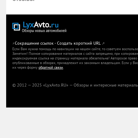
Сокращение ссылок - Создать короткий URL
⚡
↗
Если Вам нужна помощь по навигации на нашем сайте, то советуем воспольз
Заметим! Полное копирование материалов с сайта запрещено, при копировани
индексируемая ссылка на страницу материала обязательна! Авторское право 
опубликованные в обзорах, принадлежит их законным владельцам. Если у Вас
их через форму
обратной связи
.
© 2012 — 2025 «LyxAvto.RU» — Обзоры и интересные материалы