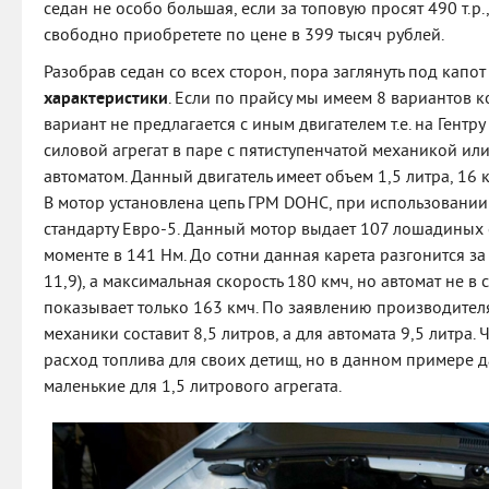
седан не особо большая, если за топовую просят 490 т.р.
свободно приобретете по цене в 399 тысяч рублей.
Разобрав седан со всех сторон, пора заглянуть под капот
характеристики
. Если по прайсу мы имеем 8 вариантов к
вариант не предлагается с иным двигателем т.е. на Гентр
силовой агрегат в паре с пятиступенчатой механикой и
автоматом. Данный двигатель имеет объем 1,5 литра, 16 
В мотор установлена цепь ГРМ DOHC, при использовании 
стандарту Евро-5. Данный мотор выдает 107 лошадиных
моменте в 141 Нм. До сотни данная карета разгонится за
11,9), а максимальная скорость 180 кмч, но автомат не в 
показывает только 163 кмч. По заявлению производителя
механики составит 8,5 литров, а для автомата 9,5 литра
расход топлива для своих детищ, но в данном примере 
маленькие для 1,5 литрового агрегата.