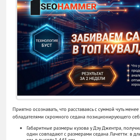
Приятно осознавать, что расставаясь с суммой чуть мене
обладателями скромного седана позиционирующего себя
Габаритные размеры кузова у Дэу Джентра, получ
один совпадают с размерами седана Лачетти: в дл