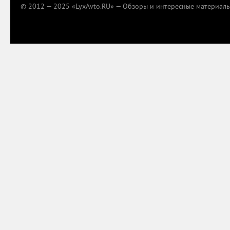
© 2012 — 2025 «LyxAvto.RU» — Обзоры и интересные материалы