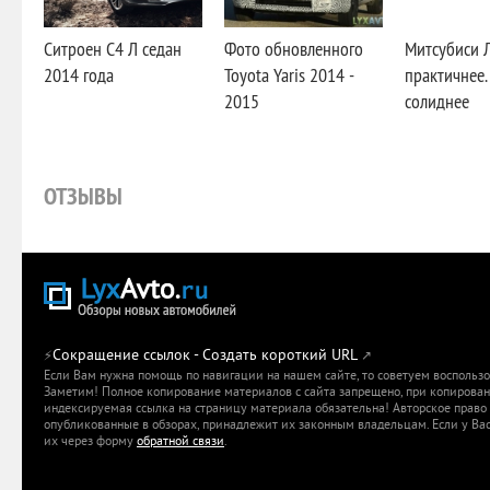
Ситроен С4 Л седан
Фото обновленного
Митсубиси 
2014 года
Toyota Yaris 2014 -
практичнее.
2015
солиднее
ОТЗЫВЫ
Сокращение ссылок - Создать короткий URL
⚡
↗
Если Вам нужна помощь по навигации на нашем сайте, то советуем воспольз
Заметим! Полное копирование материалов с сайта запрещено, при копировани
индексируемая ссылка на страницу материала обязательна! Авторское право 
опубликованные в обзорах, принадлежит их законным владельцам. Если у Вас
их через форму
обратной связи
.