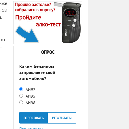
акже
м 18
.
тот
с
ОПРОС
Каким бензином
заправляете свой
автомобиль?
АИ92
АИ95
АИ98
ГОЛОСОВАТЬ
РЕЗУЛЬТАТЫ