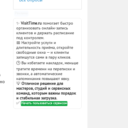
Все опросы
Реклама
✨
VisitTime.ru
помогает быстро
организовать онлайн-запись
клиентов и держать расписание
под контролем.
📅 Настройте услуги и
длительность приёма, откройте
свободные окна — и клиенты
запишутся сами в пару кликов.
🕒 Вы избегаете накладок, меньше
тратите времени на переписки и
звонки, а автоматические
в
напоминания повышают явку.
жно
💡
Отличное решение для
мастеров, студий и сервисных
команд, которым важны порядок
и стабильная загрузка.
✅
Начать пользоваться сервисом