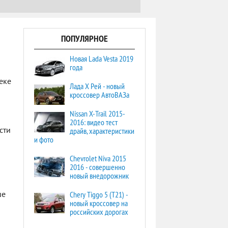
ПОПУЛЯРНОЕ
Новая Lada Vesta 2019
года
еке
Лада Х Рей - новый
кроссовер АвтоВАЗа
Nissan X-Trail 2015-
2016: видео тест
драйв, характеристики
сти
и фото
Chevrolet Niva 2015
2016 - совершенно
новый внедорожник
Chery Tiggo 5 (T21) -
ше
новый кроссовер на
российских дорогах