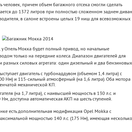
ь человек, причем объем багажного отсека смогли сделать
ается до 1372 литров при полностью сложенном заднем диване
водителя, в салоне встроены целых 19 ниш для всевозможных
, у Опель Мокка будет полный привод, но начальные
одом только на передние колеса. Диапазон двигателей для
и разных силовых агрегата: один дизельный и два бензиновых
ступает двигатель с турбонаддувом (объемом 1,4 литра) с
00 Нм) и 115-сильный атмосферный (на 1,6 литра). Оба мотора
упенчатой механической КП.
ателя (на 1,7 литра), с наивысшей мощность в 130 л.с. и
м, доступна автоматическая АКП на шесть ступеней.
рынке есть дополнительная модификация Opel Mokka с
максимальной мощностью 140 л.с. (175 Нм), имеющая нескольк