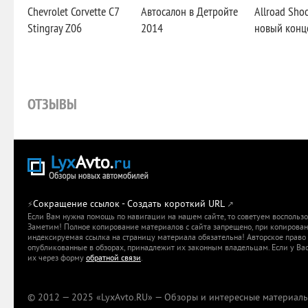
Chevrolet Corvette C7
Автосалон в Детройте
Allroad Sho
Stingray Z06
2014
новый конц
ОТЗЫВЫ
Twist
Александр
Сокращение ссылок - Создать короткий URL
⚡
↗
Крутой спорт кар
Если Вам нужна помощь по навигации на нашем сайте, то советуем воспольз
Александр
Заметим! Полное копирование материалов с сайта запрещено, при копировани
Крутой спорт кар
индексируемая ссылка на страницу материала обязательна! Авторское право 
опубликованные в обзорах, принадлежит их законным владельцам. Если у Вас
их через форму
обратной связи
.
Да гонка бодрая
© 2012 — 2025 «LyxAvto.RU» — Обзоры и интересные материалы