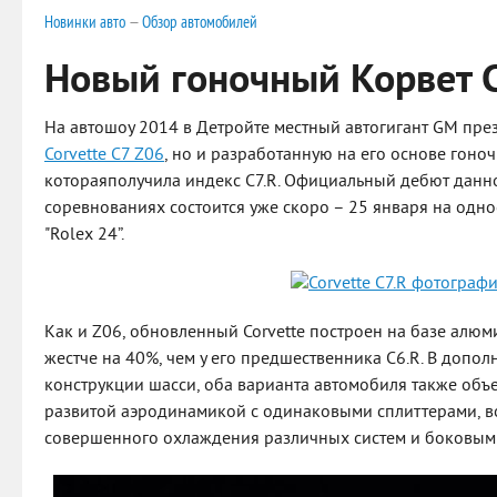
Новинки авто
—
Обзор автомобилей
Новый гоночный Корвет C
На автошоу 2014 в Детройте местный автогигант GM пре
Corvette C7 Z06
, но и разработанную на его основе гоно
котораяполучила индекс C7.R. Официальный дебют дан
соревнованиях состоится уже скоро – 25 января на одн
"Rolex 24”.
Как и Z06, обновленный Corvette построен на базе алюм
жестче на 40%, чем у его предшественника C6.R. В допо
конструкции шасси, оба варианта автомобиля также объ
развитой аэродинамикой с одинаковыми сплиттерами, в
совершенного охлаждения различных систем и боковым