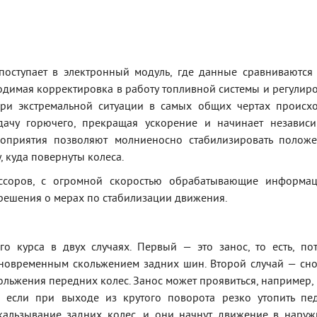
поступает в электронный модуль, где данные сравниваются
одимая корректировка в работу топливной системы и регулир
При экстремальной ситуации в самых общих чертах происх
дачу горючего, прекращая ускорение и начинает независ
роприятия позволяют молниеносно стабилизировать полож
, куда повернуты колеса.
ссоров, с огромной скоростью обрабатывающие информац
ешения о мерах по стабилизации движения.
о курса в двух случаях. Первый — это занос, то есть, по
новременным скольжением задних шин. Второй случай — сн
ольжения передних колес. Занос может проявиться, например,
 если при выходе из крутого поворота резко утопить пе
скальзывание задних колес, и они начнут движение в нару