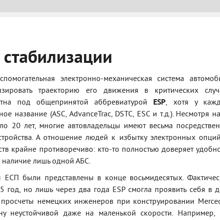
 стабилизации
помогательная электронно-механическая система автомоб
зировать траекторию его движения в критических случ
стна под общепринятой аббревиатурой
ESP
, хотя у каж
е название (ASC, AdvanceTrac, DSTC, ESC и т.д.). Несмотря на
оло 20 лет, многие автовладельцы имеют весьма посредстве
стройства. А отношение людей к избытку электронных опци
тв крайне противоречиво: кто-то полностью доверяет удобн
т наличие лишь одной АБС.
 ЕСП были представлены в конце восьмидесятых. Фактиче
5 год, но лишь через два года ESP смогла проявить себя в д
 просчеты немецких инженеров при конструировании Merce
ну неустойчивой даже на маленькой скорости. Например,