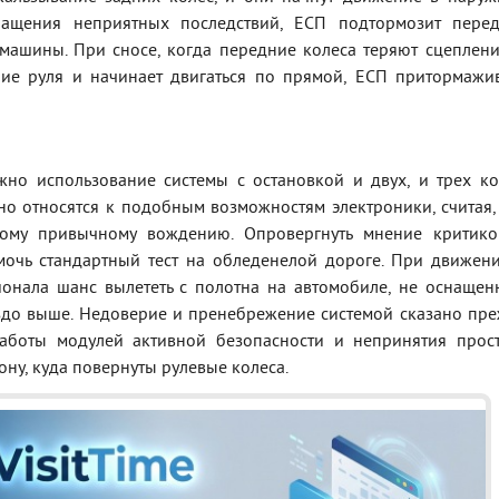
вращения неприятных последствий, ЕСП подтормозит пере
машины. При сносе, когда передние колеса теряют сцеплени
ние руля и начинает двигаться по прямой, ЕСП притормажи
жно использование системы с остановкой и двух, и трех ко
о относятся к подобным возможностям электроники, считая,
тному привычному вождению. Опровергнуть мнение критик
мочь стандартный тест на обледенелой дороге. При движен
ионала шанс вылететь с полотна на автомобиле, не оснаще
аздо выше. Недоверие и пренебрежение системой сказано пр
аботы модулей активной безопасности и непринятия прос
ону, куда повернуты рулевые колеса.