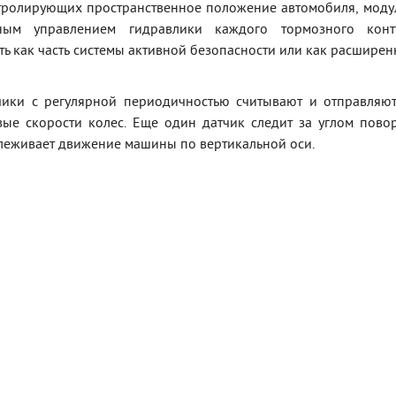
нтролирующих пространственное положение автомобиля, моду
ным управлением гидравлики каждого тормозного конту
ь как часть системы активной безопасности или как расшире
чики с регулярной периодичностью считывают и отправляю
вые скорости колес. Еще один датчик следит за углом пово
тслеживает движение машины по вертикальной оси.