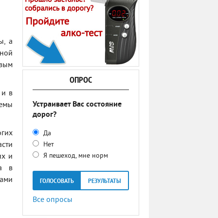
ы, а
дной
вым
ОПРОС
 и в
Устраивает Вас состояние
емы
дорог?
огих
Да
асти
Нет
Я пешеход, мне норм
их и
а в
вами
ГОЛОСОВАТЬ
РЕЗУЛЬТАТЫ
Все опросы