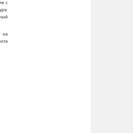
ля с
ра.
нный
т на
рота