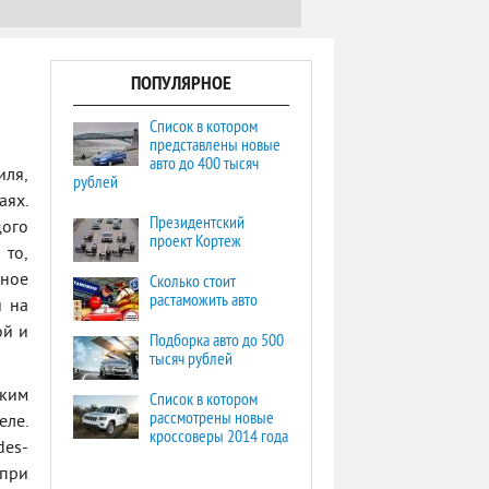
ПОПУЛЯРНОЕ
Список в котором
представлены новые
авто до 400 тысяч
иля,
рублей
аях.
Президентский
дого
проект Кортеж
 то,
Cколько стоит
нное
растаможить авто
й на
ой и
Подборка авто до 500
тысяч рублей
ским
Список в котором
рассмотрены новые
еле.
кроссоверы 2014 года
des-
 при