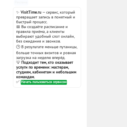
Реклама
✨
VisitTime.ru
— сервис, который
превращает запись в понятный и
быстрый процесс.
📅 Вы создаёте расписание и
правила приёма, а клиенты
выбирают удобный слот онлайн,
без ожидания и звонков.
🕒 В результате меньше путаницы,
больше точных визитов и ровная
загрузка на неделю вперёд.
💡
Подходит тем, кто оказывает
услуги по времени: мастерам,
студиям, кабинетам и небольшим
командам.
✅
Начать пользоваться сервисом