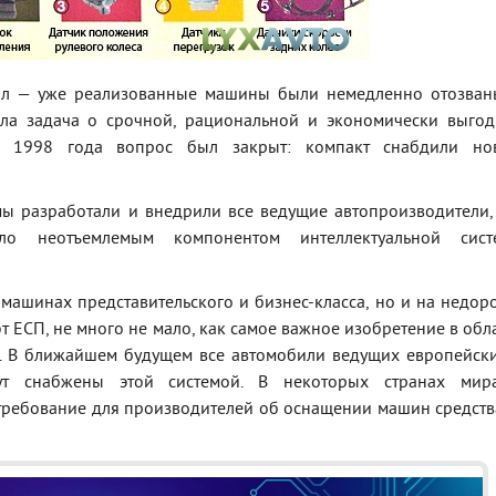
ал — уже реализованные машины были немедленно отозван
ала задача о срочной, рациональной и экономически выго
ле 1998 года вопрос был закрыт: компакт снабдили но
ы разработали и внедрили все ведущие автопроизводители,
ло неотъемлемым компонентом интеллектуальной сист
 машинах представительского и бизнес-класса, но и на недор
 ЕСП, не много не мало, как самое важное изобретение в обл
й. В ближайшем будущем все автомобили ведущих европейск
дут снабжены этой системой. В некоторых странах мир
требование для производителей об оснащении машин средст