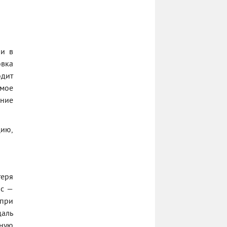
 и в
овка
одит
имое
ение
ию,
теря
ос —
 при
даль
жную