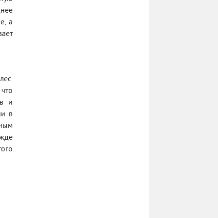
днее
е, а
вает
лес.
 что
ов и
ии в
нным
ежде
того