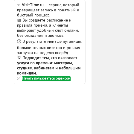
✨
VisitTime.ru
— сервис, который
превращает запись в понятный и
быстрый процесс.
📅 Вы создаёте расписание и
правила приёма, а клиенты
выбирают удобный слот онлайн,
без ожидания и звонков.
🕒 В результате меньше путаницы,
больше точных визитов и ровная
загрузка на неделю вперёд.
💡
Подходит тем, кто оказывает
услуги по времени: мастерам,
студиям, кабинетам и небольшим
командам.
✅
Начать пользоваться сервисом