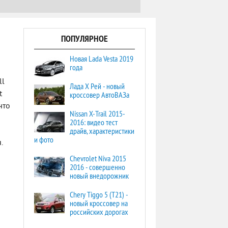
ПОПУЛЯРНОЕ
Новая Lada Vesta 2019
года
ll
Лада Х Рей - новый
t
кроссовер АвтоВАЗа
что
Nissan X-Trail 2015-
2016: видео тест
драйв, характеристики
и фото
.
Chevrolet Niva 2015
2016 - совершенно
новый внедорожник
Chery Tiggo 5 (T21) -
новый кроссовер на
российских дорогах