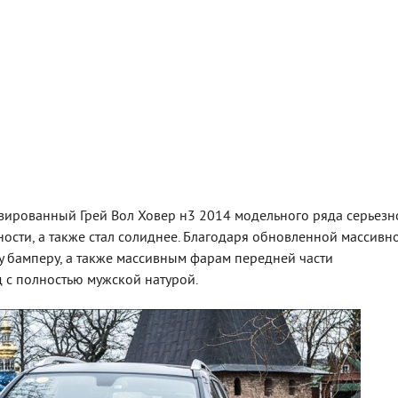
зированный Грей Вол Ховер н3 2014 модельного ряда серьезн
ности, а также стал солиднее. Благодаря обновленной массивн
 бамперу, а также массивным фарам передней части
 с полностью мужской натурой.