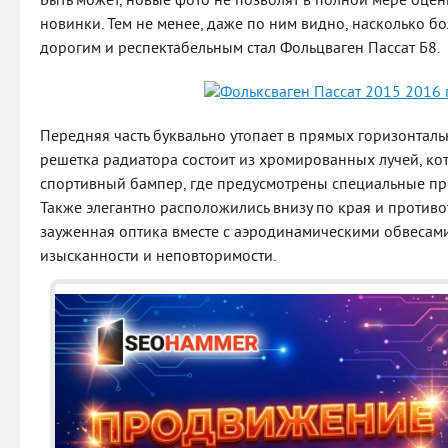
Быть может, новые фото не позволят в полной мере оцен
новинки. Тем не менее, даже по ним видно, насколько б
дорогим и респектабельным стал Фольцваген Пассат Б8.
Передняя часть буквально утопает в прямых горизонталь
решетка радиатора состоит из хромированных лучей, ко
спортивный бампер, где предусмотрены специальные пр
Также элегантно расположились внизу по края и противо
зауженная оптика вместе с аэродинамическими обвесам
изысканности и неповторимости.