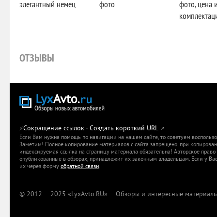
элегантный немец
фото
фото, цена 
комплектаци
ОТЗЫВЫ
Сокращение ссылок - Создать короткий URL
⚡
↗
Если Вам нужна помощь по навигации на нашем сайте, то советуем воспольз
Заметим! Полное копирование материалов с сайта запрещено, при копировани
индексируемая ссылка на страницу материала обязательна! Авторское право 
опубликованные в обзорах, принадлежит их законным владельцам. Если у Вас
их через форму
обратной связи
.
© 2012 — 2025 «LyxAvto.RU» — Обзоры и интересные материалы