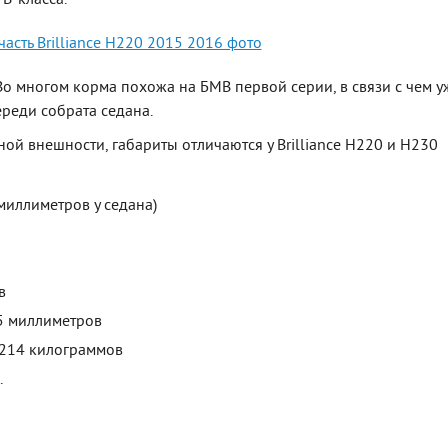
 Во многом корма похожа на БМВ первой серии, в связи с чем у
ереди собрата седана.
ной внешности, габариты отличаются у Brilliance H220 и H230
миллиметров у седана)
в
65 миллиметров
1214 килограммов
.