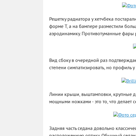
Решетку радиатора у хетчбека постарали
форме Т, а на бампере разместили бол
аэродинамику. Противотуманные фары р
Вид сбоку в очередной раз подтверждае
степени симпатизировать, но профиль у 
Линии крыши, выштамповки, крупные д
мощными ножками - это то, что делает 
Задняя часть седана довольно классиче
расположенную оптику. Обычный седан 