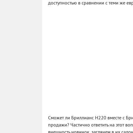
доступностью в сравнении с теми же е
Сможет ли Бриллианс Н220 вместе с Бр
продажи? Частично ответить на этот в
внешность новинок, заглянем в их салон