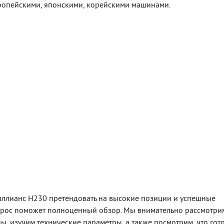
вропейскими, японскими, корейскими машинами.
иллианс Н230 претендовать на высокие позиции и успешные
опрос поможет полноценный обзор. Мы внимательно рассмотри
ы, изучим технические параметры, а также посмотрим, что гот