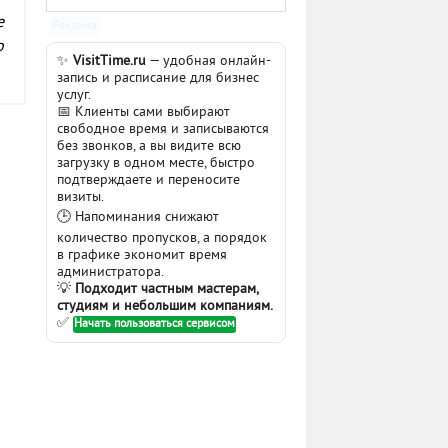
е
Реклама
о
✨
VisitTime.ru
— удобная онлайн-
запись и расписание для бизнес
услуг.
📅 Клиенты сами выбирают
свободное время и записываются
без звонков, а вы видите всю
загрузку в одном месте, быстро
подтверждаете и переносите
визиты.
🕒 Напоминания снижают
количество пропусков, а порядок
в графике экономит время
администратора.
💡
Подходит частным мастерам,
студиям и небольшим компаниям.
✅
Начать пользоваться сервисом