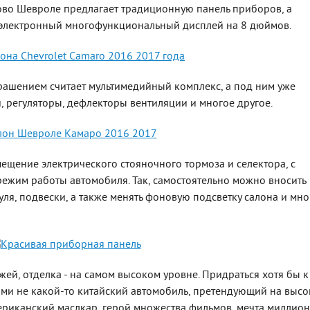
зово Шевроле предлагает традиционную панель приборов, а
 электронный многофункциональный дисплей на 8 дюймов.
рашением считает мультимедийный комплекс, а под ним уже
 регуляторы, дефлекторы вентиляции и многое другое.
ещение электрического стояночного тормоза и селектора, с
ежим работы автомобиля. Так, самостоятельно можно вносить
уля, подвески, а также менять фоновую подсветку салона и мно
й, отделка - на самом высоком уровне. Придраться хотя бы к
ами не какой-то китайский автомобиль, претендующий на высо
ериканский маслкар, герой множества фильмов, мечта миллио