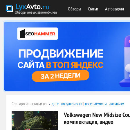
Обзоры
Статьи
Автоаварии
Сортировать статьи по:
дате
|
популярности
|
посещаемости
|
алфавиту
Volkswagen New Midsize Co
комплектация, видео