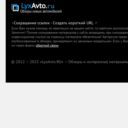
Сокращение ссылок - Создать короткий URL
⚡
↗
Если Вам нужна помощь по навигации на нашем сайте, то советуем воспольз
Заметим! Полное копирование материалов с сайта запрещено, при копировани
индексируемая ссылка на страницу материала обязательна! Авторское право 
опубликованные в обзорах, принадлежит их законным владельцам. Если у Вас
их через форму
обратной связи
.
© 2012 — 2025 «LyxAvto.RU» — Обзоры и интересные материалы