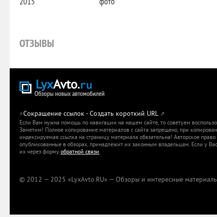
2015
фото
ОТЗЫВЫ
Сокращение ссылок - Создать короткий URL
⚡
↗
Если Вам нужна помощь по навигации на нашем сайте, то советуем воспольз
Заметим! Полное копирование материалов с сайта запрещено, при копировани
индексируемая ссылка на страницу материала обязательна! Авторское право 
опубликованные в обзорах, принадлежит их законным владельцам. Если у Вас
их через форму
обратной связи
.
© 2012 — 2025 «LyxAvto.RU» — Обзоры и интересные материалы