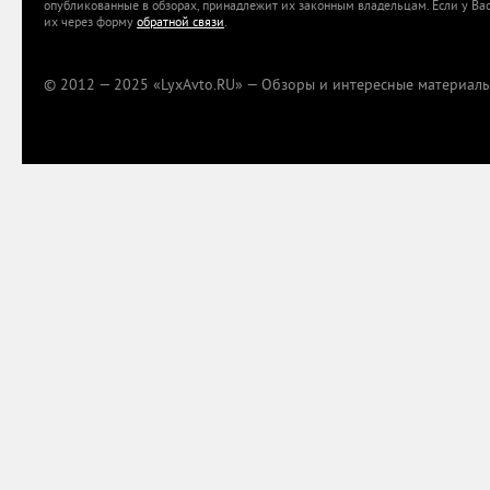
опубликованные в обзорах, принадлежит их законным владельцам. Если у Вас
их через форму
обратной связи
.
© 2012 — 2025 «LyxAvto.RU» — Обзоры и интересные материалы