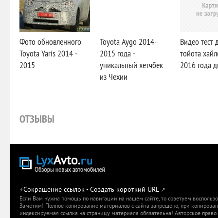
Фото обновленного
Toyota Aygo 2014-
Видео тест 
Toyota Yaris 2014 -
2015 года -
тойота хай
2015
уникальный хетчбек
2016 года 
из Чехии
ОТЗЫВЫ
Сокращение ссылок - Создать короткий URL
⚡
↗
Если Вам нужна помощь по навигации на нашем сайте, то советуем воспольз
Заметим! Полное копирование материалов с сайта запрещено, при копировани
индексируемая ссылка на страницу материала обязательна! Авторское право 